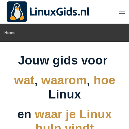
Terug naar hoofdinhoud
Home
Jouw gids voor
wat
,
waarom
,
hoe
Linux
en
waar je Linux
hulp vindt