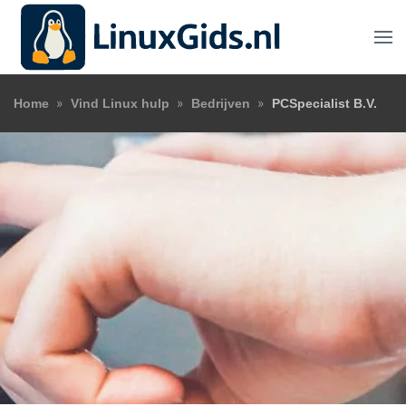
Terug naar hoofdinhoud
Home
Vind Linux hulp
Bedrijven
PCSpecialist B.V.